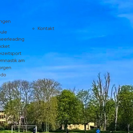
ungen
Kontakt
ule
eerleading
icket
eizeitsport
mnastik am
orgen
udo