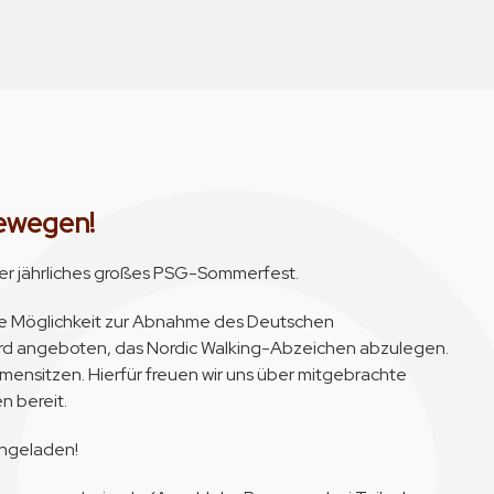
ewegen!
nser jährliches großes PSG-Sommerfest.
die Möglichkeit zur Abnahme des Deutschen
 wird angeboten, das Nordic Walking-Abzeichen abzulegen.
mmensitzen. Hierfür freuen wir uns über mitgebrachte
n bereit.
ingeladen!