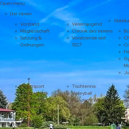
Open menu
Der Verein
Abteil
Vorstand
Vereinsjugend
Mitgliedschaft
Chronik des Vereins
Bo
Satzung &
Vorsitzende seit
Ch
Ordnungen
1927
Cr
Fr
Gy
M
J
Kindersport
Tischtennis
Leichtathletik
Volleyball
Rasenkraftsport
Wandern/ Walking
Seniovital
Wu Shu
Sportabzeichen
Yoga
Tennis