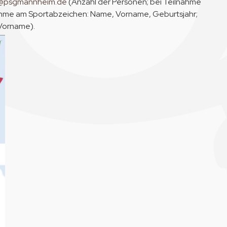
t@psgmannheim.de
(Anzahl der Personen; bei Teilnahme
lnahme am Sportabzeichen: Name, Vorname, Geburtsjahr;
 Vorname).