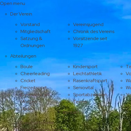
Open menu
Der Verein
Vorstand
Vereinsjugend
Mitgliedschaft
Chronik des Vereins
Satzung &
Vorsitzende seit
Ordnungen
1927
Abteilungen
Boule
Kindersport
Ti
Cheerleading
Leichtathletik
Vo
Cricket
Rasenkraftsport
Wa
Freizeitsport
Seniovital
Wu
Gymnastik am
Sportabzeichen
Y
Morgen
Tennis
Judo
Kontakt
Geschäftsstelle
Abteilungsleitungen