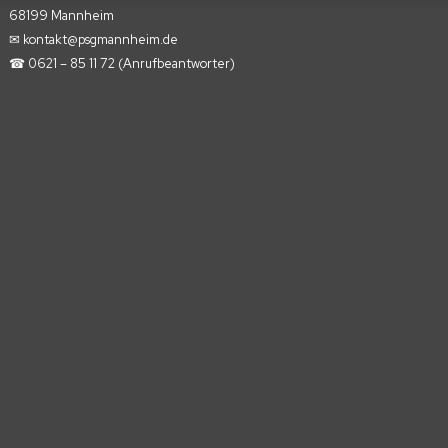
68199 Mannheim
✉︎ kontakt@psgmannheim.de
☎︎ 0621 – 85 11 72
(Anrufbeantworter)