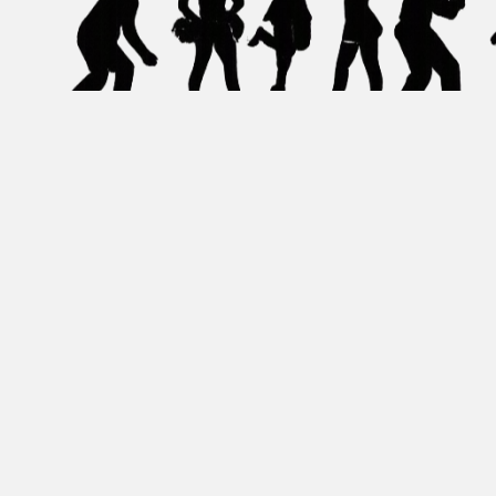
Geschäftsstelle
PSG Mannheim e.V.
Kiesteichweg 5
68199 Mannheim
✉︎ kontakt@psgmannheim.de
☎︎ 0621 – 85 11 72
(Anrufbeantworter)