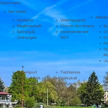
Open menu
Der Verein
Abteil
Vorstand
Vereinsjugend
Mitgliedschaft
Chronik des Vereins
Bo
Satzung &
Vorsitzende seit
Ch
Ordnungen
1927
Cr
Fr
Gy
M
J
Kindersport
Tischtennis
Leichtathletik
Volleyball
Rasenkraftsport
Wandern/ Walking
Seniovital
Wu Shu
Sportabzeichen
Yoga
Tennis