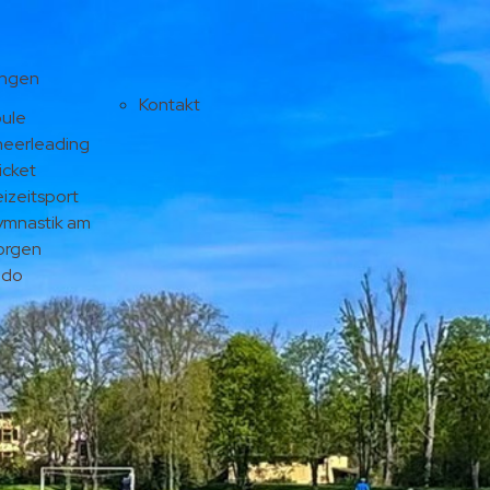
ungen
Kontakt
ule
eerleading
icket
eizeitsport
mnastik am
orgen
udo