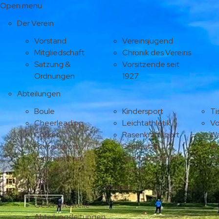
Open menu
Der Verein
Vorstand
Vereinsjugend
Mitgliedschaft
Chronik des Vereins
Satzung &
Vorsitzende seit
Ordnungen
1927
Abteilungen
Boule
Kindersport
Ti
Cheerleading
Leichtathletik
Vo
Cricket
Rasenkraftsport
Wa
Freizeitsport
Seniovital
Wu
Gymnastik am
Sportabzeichen
Y
Morgen
Tennis
Judo
Kontakt
Geschäftsstelle
Abteilungsleitungen