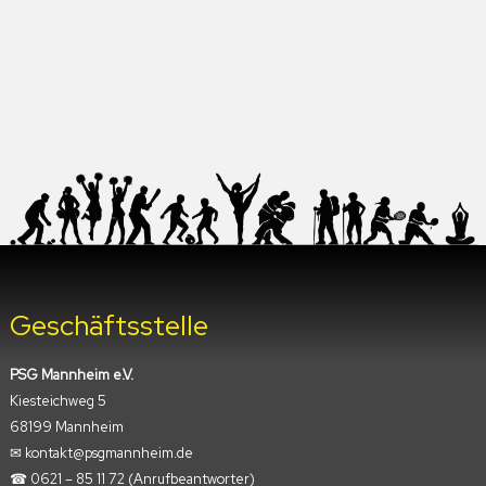
Geschäftsstelle
PSG Mannheim e.V.
Kiesteichweg 5
68199 Mannheim
✉︎ kontakt@psgmannheim.de
☎︎ 0621 – 85 11 72
(Anrufbeantworter)