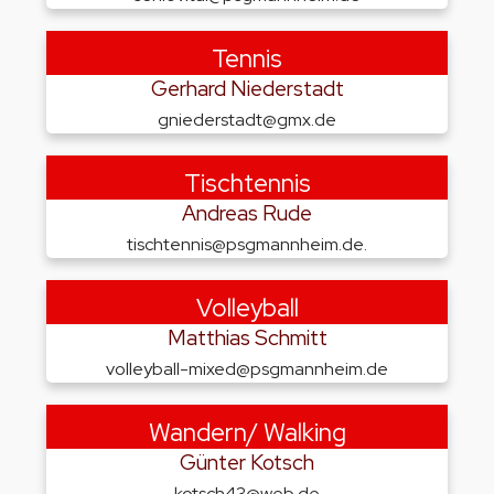
Tennis
Gerhard Niederstadt
gniederstadt@gmx.de
Tischtennis
Andreas Rude
tischtennis@psgmannheim.de
.
Volleyball
Matthias Schmitt
volleyball-mixed@psgmannheim.de
Wandern/ Walking
Günter Kotsch
kotsch43@web.de