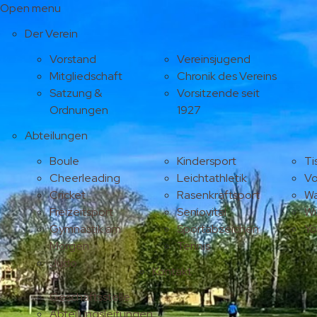
Open menu
Der Verein
Vorstand
Vereinsjugend
Mitgliedschaft
Chronik des Vereins
Satzung &
Vorsitzende seit
Ordnungen
1927
Abteilungen
Boule
Kindersport
Ti
Cheerleading
Leichtathletik
Vo
Cricket
Rasenkraftsport
Wa
Freizeitsport
Seniovital
Wu
Gymnastik am
Sportabzeichen
Y
Morgen
Tennis
Judo
Kontakt
Geschäftsstelle
Abteilungsleitungen