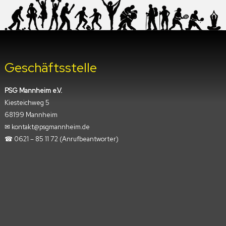
Geschäftsstelle
PSG Mannheim e.V.
Kiesteichweg 5
68199 Mannheim
✉︎ kontakt@psgmannheim.de
☎︎ 0621 – 85 11 72
(Anrufbeantworter)