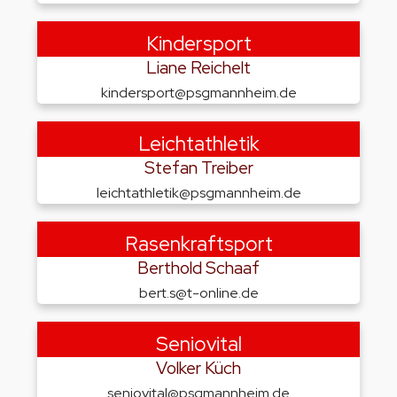
Kindersport
Liane Reichelt
kindersport@psgmannheim.de
Leichtathletik
Stefan Treiber
leichtathletik@psgmannheim.de
Rasenkraftsport
Berthold Schaaf
bert.s@t-online.de
Seniovital
Volker Küch
seniovital@psgmannheim.de