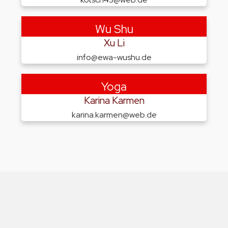
Wu Shu
Xu Li
info@ewa-wushu.de
Yoga
Karina Karmen
karina.karmen@web.de