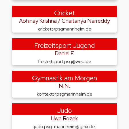
Cricket
Abhinay Krishna / Chaitanya Narreddy
cricket@psgmannheim.de
Freizeitsport Jugend
Daniel F.
freizeitsport.psg@web.de
Gymnastik am Morgen
N.N.
kontakt@psgmannheim.de
Judo
Uwe Rozek
judo.psg-mannheim@gmx.de